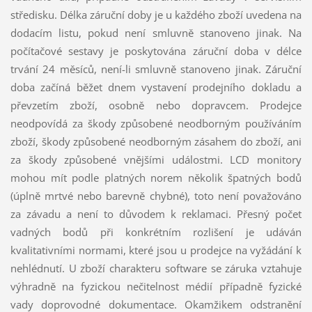
středisku. Délka záruční doby je u každého zboží uvedena na
dodacím listu, pokud není smluvně stanoveno jinak. Na
počítačové sestavy je poskytována záruční doba v délce
trvání 24 měsíců, není-li smluvně stanoveno jinak. Záruční
doba začíná běžet dnem vystavení prodejního dokladu a
převzetím zboží, osobně nebo dopravcem. Prodejce
neodpovídá za škody způsobené neodborným používáním
zboží, škody způsobené neodborným zásahem do zboží, ani
za škody způsobené vnějšími událostmi. LCD monitory
mohou mít podle platných norem několik špatných bodů
(úplně mrtvé nebo barevně chybné), toto není považováno
za závadu a není to důvodem k reklamaci. Přesný počet
vadných bodů při konkrétním rozlišení je udáván
kvalitativními normami, které jsou u prodejce na vyžádání k
nehlédnutí. U zboží charakteru software se záruka vztahuje
výhradně na fyzickou nečitelnost médií případně fyzické
vady doprovodné dokumentace. Okamžikem odstranění