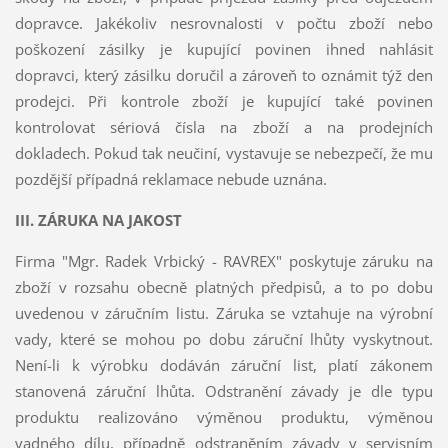
dopravce. Jakékoliv nesrovnalosti v počtu zboží nebo
poškození zásilky je kupující povinen ihned nahlásit
dopravci, který zásilku doručil a zároveň to oznámit týž den
prodejci. Při kontrole zboží je kupující také povinen
kontrolovat sériová čísla na zboží a na prodejních
dokladech. Pokud tak neučiní, vystavuje se nebezpečí, že mu
pozdější případná reklamace nebude uznána.
III. ZÁRUKA NA JAKOST
Firma "Mgr. Radek Vrbický - RAVREX" poskytuje záruku na
zboží v rozsahu obecně platných předpisů, a to po dobu
uvedenou v záručním listu. Záruka se vztahuje na výrobní
vady, které se mohou po dobu záruční lhůty vyskytnout.
Není-li k výrobku dodáván záruční list, platí zákonem
stanovená záruční lhůta. Odstranění závady je dle typu
produktu realizováno výměnou produktu, výměnou
vadného dílu, případně odstraněním závady v servisním