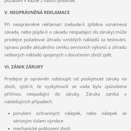
požádání v každé z našich poboček.
V. NEOPRÁVNĚNÁ REKLAMACE
Při neoprávněné reklamaci (nebude-li zjištěna oznámená
závada, nebo půjde-li o závadu nespadající do záruky) může
prodejce požadovat úhradu vzniklých nákladů za testování,
opravu podle aktuálního ceníku servisních výkonů a úhradu
veškerých nákladů spojených s doručením zboží zpět.
VI. ZÁNIK ZÁRUKY
Prodejce je oprávněn odstoupit od poskytnuté záruky na
zboží, zjistí-li, že vyskytnuvší se vada byla způsobena
příčinou nespadající do záruky. Záruka zaniká v
následujících případech:
porušení ochranných nálepek, nebo nálepek se
sériovým číslem výrobce
mechanické poškození zboží