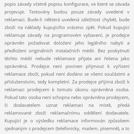
popis závady včetně popisu konfigurace, ve které se závada
projevuje. Testovány budou pouze závady uvedené v
reklamaci. Bude-li některá uvedená záležitost chybět, bude
zboží na náklady kupujícího vráceno zpět. Pokud kupující
reklamuje závady na programovém vybavení, je prodejce
oprávněn požadovat doložení jeho legálního nabytí a
předložení originálních instalačních médií. Bez poskytnutí
těchto médií nebude reklamace přijata ani řešena jako
oprávněná. Prodejce není povinen přijmout k vyřízení
reklamace zboží, pokud není dodáno se všemi součástmi a
příslušenstvím, tedy kompletní. Za prodejce přijímá zboží k
reklamaci prodejcem k tomuto úkonu oprávněná osoba.
Pokud tato osoba není schopna nebo oprávněna prodejcem,
či dodavatelem uznat reklamaci na místě, předá
reklamované zboží reklamačnímu oddělení dodavatele.
Kupující je o výsledku reklamace informován způsobem
sjednaným s prodejcem (telefonicky, mailem, písemně), a to