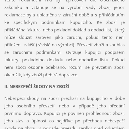
zákoníku a vztahuje se na výrobní vady zboží, jehož
reklamace byla uplatněna v záruční době a s přihlédnutím
ke specifickým podmínkám kupujícího. Ke zboží je
přikládána faktura, nebo pokladní doklad a dodací list, který
může sloužit zároveň jako záruční, pokud tento není
přiložen zvlášť (závislé na výrobci). Převzetí zboží a souhlas
se záručními podmínkami stvrzuje kupující podpisem
faktury, pokladního dokladu nebo dodacího listu. Pokud
není zboží osobně odebráno, rozumí se převzetím zboží
okamžik, kdy zboží přebírá dopravce.
II. NEBEZPEČÍ ŠKODY NA ZBOŽÍ
Nebezpečí škody na zboží přechází na kupujícího v době
jeho osobního převzetí, nebo v případě jeho předání
prvnímu dopravci. Kupující je povinen prohlédnout zboží,
jeho stav a úplnost co nejdříve po přechodu nebezpečí
škody na zboží, v případě příjezdu zásilky před odjezdem