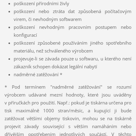
poškození přírodními živly
poškození nebo ztráta dat způsobená počítačovým
virem, či nevhodným softwarem
poškození nevhodným pracovním postupem nebo
konfigurací
poškození způsobené používáním jiného spotřebního
materiálu, než schváleného výrobcem
projevuje-li se závada pouze u softwaru, u kterého není
zákazník schopen dokázat legální nabytí
nadměrné zatěžování *
* Pod termínem "nadměrné zatěžování" se rozumí
výrobcem udávané mezní hodnoty, které jsou uváděny
v příručkách pro použití. Např.: pokud je tiskárna určena pro
tisk maximálně 1000 stran/měsíc, a kupující ji bude
zatěžovat většími objemy tiskovin, mohou se na tiskárně
projevit závady související s větším namáháním nebo
dřívějším opotřebením jednotlivých součástí. V těchto