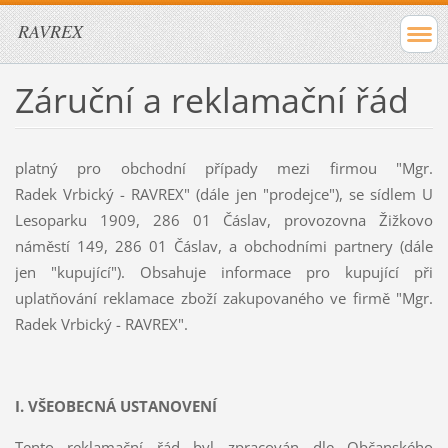
RAVREX
Záruční a reklamační řád
platný pro obchodní případy mezi firmou "Mgr.
Radek Vrbický - RAVREX" (dále jen "prodejce"), se sídlem U
Lesoparku 1909, 286 01 Čáslav, provozovna Žižkovo
náměstí 149, 286 01 Čáslav, a obchodními partnery (dále
jen "kupující"). Obsahuje informace pro kupující při
uplatňování reklamace zboží zakupovaného ve firmě "Mgr.
Radek Vrbický - RAVREX".
I. VŠEOBECNÁ USTANOVENÍ
Tento reklamační řád byl zpracován dle Občanského