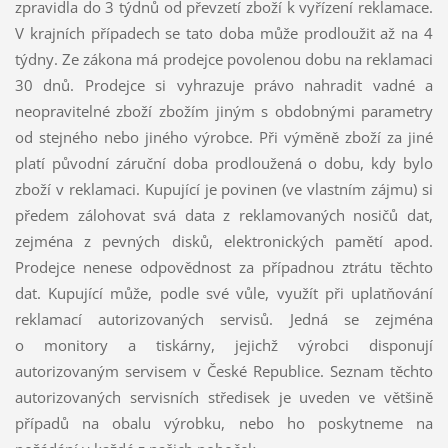
zpravidla do 3 týdnů od převzetí zboží k vyřízení reklamace.
V krajních případech se tato doba může prodloužit až na 4
týdny. Ze zákona má prodejce povolenou dobu na reklamaci
30 dnů. Prodejce si vyhrazuje právo nahradit vadné a
neopravitelné zboží zbožím jiným s obdobnými parametry
od stejného nebo jiného výrobce. Při výměně zboží za jiné
platí původní záruční doba prodloužená o dobu, kdy bylo
zboží v reklamaci. Kupující je povinen (ve vlastním zájmu) si
předem zálohovat svá data z reklamovaných nosičů dat,
zejména z pevných disků, elektronických pamětí apod.
Prodejce nenese odpovědnost za případnou ztrátu těchto
dat. Kupující může, podle své vůle, využít při uplatňování
reklamací autorizovaných servisů. Jedná se zejména
o monitory a tiskárny, jejichž výrobci disponují
autorizovaným servisem v České Republice. Seznam těchto
autorizovaných servisních středisek je uveden ve většině
případů na obalu výrobku, nebo ho poskytneme na