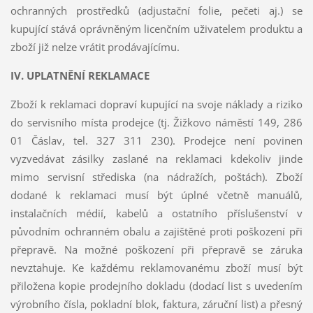
ochranných prostředků (adjustační folie, pečeti aj.) se
kupující stává oprávněným licenčním uživatelem produktu a
zboží již nelze vrátit prodávajícímu.
IV. UPLATNĚNÍ REKLAMACE
Zboží k reklamaci dopraví kupující na svoje náklady a riziko
do servisního místa prodejce (tj. Žižkovo náměstí 149, 286
01 Čáslav, tel. 327 311 230). Prodejce není povinen
vyzvedávat zásilky zaslané na reklamaci kdekoliv jinde
mimo servisní střediska (na nádražích, poštách). Zboží
dodané k reklamaci musí být úplné včetně manuálů,
instalačních médií, kabelů a ostatního příslušenství v
původním ochranném obalu a zajištěné proti poškození při
přepravě. Na možné poškození při přepravě se záruka
nevztahuje. Ke každému reklamovanému zboží musí být
přiložena kopie prodejního dokladu (dodací list s uvedením
výrobního čísla, pokladní blok, faktura, záruční list) a přesný