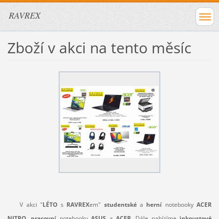
RAVREX
Zboží v akci na tento měsíc
V akci "
LÉTO
s
RAVREX
em"
studentské
a
herní
notebooky
ACER
NITRO
,
pracovní
notebooky
ASUS
a
ACER
. Dále nabízíme
inkoustové