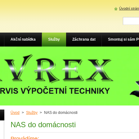
Úvodní strá
Akční nabídka
Služby
Záchrana dat
Smontuj si sám 
Úvod
>
Služby
>
NAS do domácnosti
NAS do domácnosti
Provádíme: