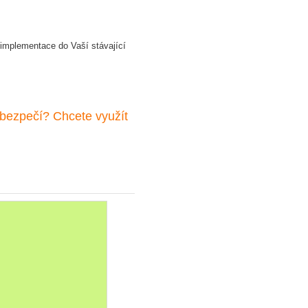
mplementace do Vaší stávající
bezpečí? Chcete využít