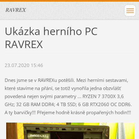
RAVREX
Ukázka herního PC
RAVREX
23.07.2020 15:46
Dnes jsme se v RAVREXu potěšili. Mezi herními sestavami,
které stavíme na přání, se totiž vynořila jedna obzvlášť
povedená nejen svými parametry ... RYZEN 7 3700X 3,6
GHz; 32 GB RAM DDR4; 4 TB SSD; 6 GB RTX2060 OC DDR6.
A ty barvičky!!! Přejeme hodně krásně propařených hodin!!!